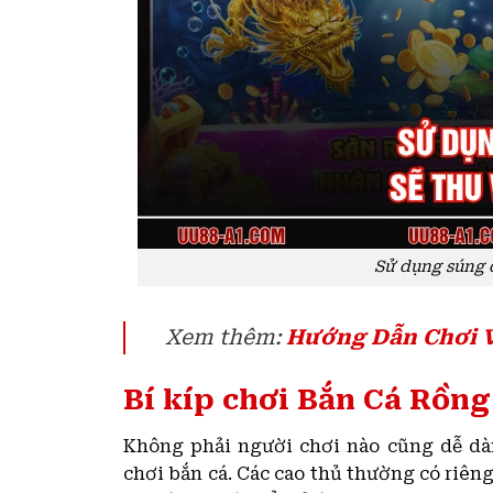
Sử dụng súng đ
Xem thêm:
Hướng Dẫn Chơi V
Bí kíp chơi Bắn Cá Rồng
Không phải người chơi nào cũng dễ dà
chơi bắn cá. Các cao thủ thường có riên