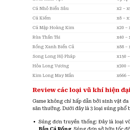
Cá Nhỏ Biển Sâu
x2 – x
Cá Kiếm
x8 – x
Cá Mập Hoàng Kim
x20 – 
Rùa Thần Tài
x40 – 
Rồng Xanh Biển Cả
x88 – 
Song Long Hộ Pháp
x150 –
Hỏa Long Vương
x300 –
Kim Long May Mắn
x666 –
Review các loại vũ khí hiện đ
Game không chỉ hấp dẫn bởi sinh vật đa 
săn thưởng. Dưới đây là 3 loại súng phổ 
Súng đơn truyền thống: Đây là loại v
Bắn Cá Rồng
. Súng đơn sở hữu tốc độ