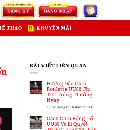
ĐĂNG KÝ
ĐĂNG NHẬP
HỂ THAO
KHUYẾN MÃI
BÀI VIẾT LIÊN QUAN
ền
Hướng Dẫn Chơi
Roulette UU88 Chi
Tiết Trúng Thưởng
Ngay
ở
Chức năng bình luận bị tắt
Hướng
Dẫn
Cách Chơi Rổng Hổ
Chơi
UU88 Và Bí Quyết
Roulette
Thắng Trong 30 Giây