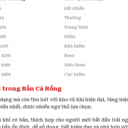
5
Rất nhiều
15
Thường
x35
Trung bình
x60
Hiếm
x120
Khá hiếm
 x250
Boss
 x500
Siêu Boss
 x888
Cực hiếm
ại trong Bắn Cá Rồng
dạng mà còn thu hút với kho vũ khí hiện đại, tăng hiệ
biến nhất, được nhiều ngư thủ lựa chọn.
ũ khí cơ bản, thích hợp cho người mới bắt đầu trải n
 bắn ổn định, dễ sử dụng, tiết kiệm đạn và phù hợp với