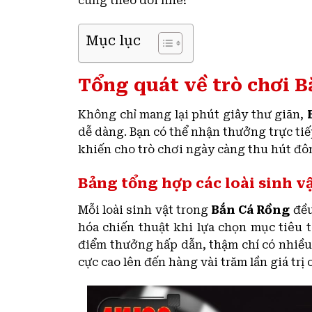
cùng theo dõi nhé!
Mục lục
Tổng quát về trò chơi 
Không chỉ mang lại phút giây thư giãn,
dễ dàng. Bạn có thể nhận thưởng trực ti
khiến cho trò chơi ngày càng thu hút đô
Bảng tổng hợp các loài sinh v
Mỗi loài sinh vật trong
Bắn Cá Rồng
đều
hóa chiến thuật khi lựa chọn mục tiêu t
điểm thưởng hấp dẫn, thậm chí có nhiều 
cực cao lên đến hàng vài trăm lần giá trị 