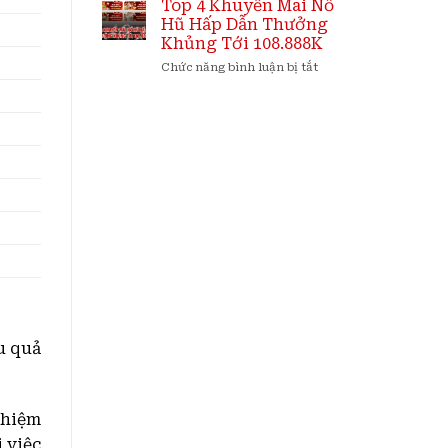
Top 4 Khuyến Mãi Nổ
Tiền
Bắn
Hũ Hấp Dẫn Thưởng
Vàng
Cá
Khủng Tới 108.888K
Đầy
UU88
Túi
ở
Chức năng bình luận bị tắt
–
Top
Thưởng
4
Khủng
Khuyến
Hàng
Mãi
Ngày
Nổ
68.888K
Hũ
Hấp
Dẫn
Thưởng
Khủng
Tới
108.888K
u quả
ghiệm
 việc