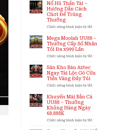
Hành
Nổ
Nổ Hũ Thần Tài –
Nhất
Hũ
Hướng Dẫn Cách
Hiện
Thỏ
Chơi Để Trúng
Nay
May
Thưởng
Mắn
Và
ở
Chức năng bình luận bị tắt
2
Nổ
Bí
Hũ
Mega Moolah UU88 –
Quyết
Thần
Thưởng Cấp Số Nhân
Canh
Tài
Tối Đa x999 Lần
Hũ
–
Nổ
ở
Chức năng bình luận bị tắt
Hướng
Lớn
Mega
Dẫn
Moolah
Cách
Săn Kho Báu Aztec
UU88
Chơi
Ngay Tài Lộc Gõ Cửa
–
Để
Tiền Vàng Đầy Túi
Thưởng
Trúng
ở
Chức năng bình luận bị tắt
Cấp
Thưởng
Săn
Số
Kho
Nhân
Khuyến Mãi Bắn Cá
Báu
Tối
UU88 – Thưởng
Aztec
Đa
Khủng Hàng Ngày
Ngay
x999
68.888K
Tài
Lần
Lộc
ở
Chức năng bình luận bị tắt
Gõ
Khuyến
Cửa
Mãi