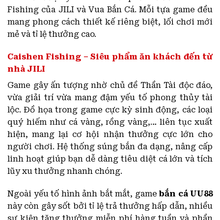
Fishing của JILI và Vua Bắn Cá. Mỗi tựa game đều
mang phong cách thiết kế riêng biệt, lối chơi mới
mẻ và tỉ lệ thưởng cao.
Caishen Fishing – Siêu phẩm ăn khách đến từ
nhà JILI
Game gây ấn tượng nhờ chủ đề Thần Tài độc đáo,
vừa giải trí vừa mang đậm yếu tố phong thủy tài
lộc. Đồ họa trong game cực kỳ sinh động, các loại
quý hiếm như cá vàng, rồng vàng,… liên tục xuất
hiện, mang lại cơ hội nhận thưởng cực lớn cho
người chơi. Hệ thống súng bắn đa dạng, nâng cấp
linh hoạt giúp bạn dễ dàng tiêu diệt cá lớn và tích
lũy xu thưởng nhanh chóng.
Ngoài yếu tố hình ảnh bắt mắt, game
bắn cá UU88
này còn gây sốt bởi tỉ lệ trả thưởng hấp dẫn, nhiều
sự kiện tặng thưởng miễn phí hàng tuần và phần