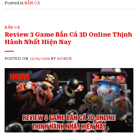
Posted in
BẮN CÁ
BẮN CÁ
Review 3 Game Bắn Cá 3D Online Thịnh
Hành Nhất Hiện Nay
POSTED ON
13/05/2026
BY
ADMIN