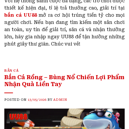
Với hệ thống sảnh cược đa dạng, các trò chơi được
thiết kế hiện đại, tỉ lệ trả thưởng cao, giải trí tại
bắn cá UU88
mở ra cơ hội trúng tiền tỷ cho mọi
người chơi. Nếu bạn đang tìm kiếm một sân chơi
an toàn, uy tín để giải trí, săn cá và nhận thưởng
lớn, hãy gia nhập ngay UU88 để tận hưởng những
phút giây thư giãn. Chúc vui vẻ!
BẮN CÁ
Bắn Cá Rồng – Bùng Nổ Chiến Lợi Phẩm
Nhận Quà Liền Tay
POSTED ON
13/05/2026
BY
ADMIN