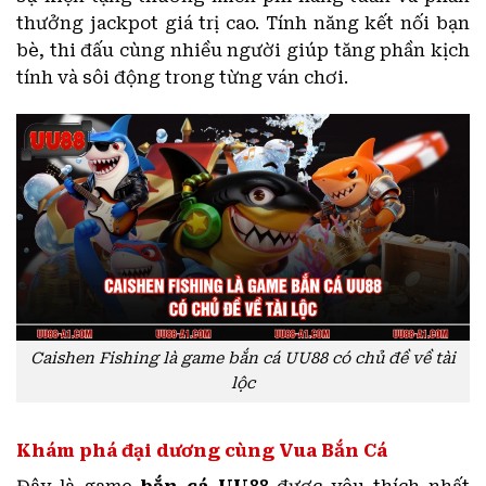
thưởng jackpot giá trị cao. Tính năng kết nối bạn
bè, thi đấu cùng nhiều người giúp tăng phần kịch
tính và sôi động trong từng ván chơi.
Caishen Fishing là game bắn cá UU88 có chủ đề về tài
lộc
Khám phá đại dương cùng Vua Bắn Cá