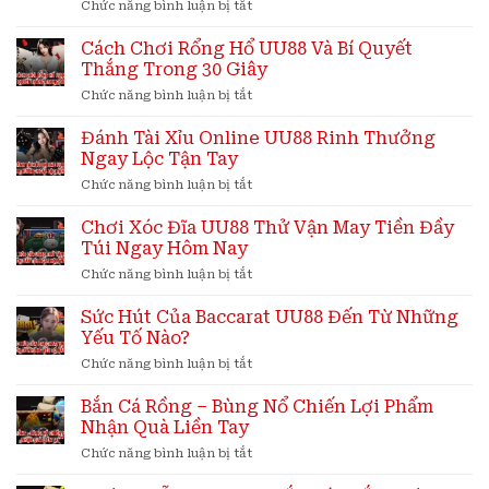
ở
Chức năng bình luận bị tắt
Hướng
Dẫn
Cách Chơi Rổng Hổ UU88 Và Bí Quyết
Chơi
Thắng Trong 30 Giây
Roulette
ở
Chức năng bình luận bị tắt
UU88
Cách
Chi
Chơi
Đánh Tài Xỉu Online UU88 Rinh Thưởng
Tiết
Rổng
Trúng
Ngay Lộc Tận Tay
Hổ
Thưởng
ở
Chức năng bình luận bị tắt
UU88
Ngay
Đánh
Và
Tài
Chơi Xóc Đĩa UU88 Thử Vận May Tiền Đầy
Bí
Xỉu
Quyết
Túi Ngay Hôm Nay
Online
Thắng
ở
Chức năng bình luận bị tắt
UU88
Trong
Chơi
Rinh
30
Xóc
Sức Hút Của Baccarat UU88 Đến Từ Những
Thưởng
Giây
Đĩa
Ngay
Yếu Tố Nào?
UU88
Lộc
ở
Chức năng bình luận bị tắt
Thử
Tận
Sức
Vận
Tay
Hút
Bắn Cá Rồng – Bùng Nổ Chiến Lợi Phẩm
May
Của
Tiền
Nhận Quà Liền Tay
Baccarat
Đầy
ở
Chức năng bình luận bị tắt
UU88
Túi
Bắn
Đến
Ngay