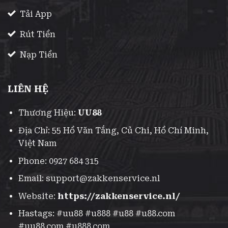
Tải App
Rút Tiền
Nạp Tiền
LIÊN HỆ
Thương Hiệu:
UU88
Địa Chỉ: 55 Hồ Văn Tắng, Củ Chi, Hồ Chí Minh,
Việt Nam
Phone: 0927 684 315
Email:
support@zakkenservice.nl
Website:
https://zakkenservice.nl/
Hastags: #uu88 #u888 #u88 #u88.com
#uu88.com #u888.com