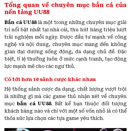
Tổng quan về chuyên mục bắn cá của
nền tảng UU88
Bắn cá UU88
là một trong những chuyên mục giải
trí nổi bật nhất tại nhà cái, thu hút hàng triệu lượt
trải nghiệm mỗi ngày. Được đầu tư mạnh về công
nghệ và nội dung, chuyên mục mang đến không
gian đại dương sống động, đa dạng chủ đề. Đặc
biệt, tỉ lệ thưởng luôn ở mức cạnh tranh, tạo động
lực mạnh mẽ cho các ngư thủ.
Có tới hơn 10 sảnh cược khác nhau
Hệ thống sảnh cược đa dạng, chất lượng vượt trội
là những gì mà các game thủ nhận xét về chuyên
mục
bắn cá UU88
. Bất kể bạn thuộc đối tượng
khách hàng nào và chỉ với một số vốn nhỏ là có thể
thỏa sức lựa chọn các tựa game yêu thích.