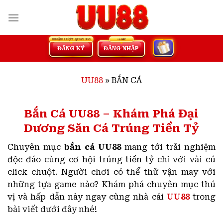
Skip
to
content
ĐĂNG KÝ
ĐĂNG NHẬP
UU88
»
BẮN CÁ
Bắn Cá UU88 – Khám Phá Đại
Dương Săn Cá Trúng Tiền Tỷ
Chuyên mục
bắn cá UU88
mang tới trải nghiệm
độc đáo cùng cơ hội trúng tiền tỷ chỉ với vài cú
click chuột. Người chơi có thể thử vận may với
những tựa game nào? Khám phá chuyên mục thú
vị và hấp dẫn này ngay cùng nhà cái
UU88
trong
bài viết dưới đây nhé!