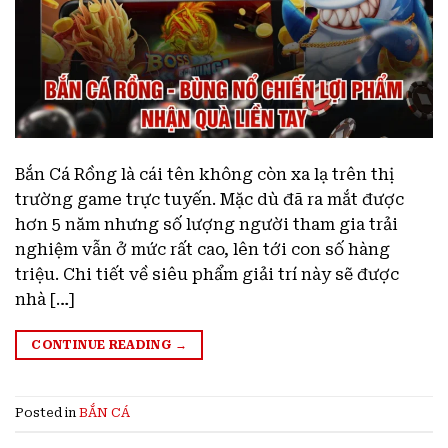
Bắn Cá Rồng là cái tên không còn xa lạ trên thị
trường game trực tuyến. Mặc dù đã ra mắt được
hơn 5 năm nhưng số lượng người tham gia trải
nghiệm vẫn ở mức rất cao, lên tới con số hàng
triệu. Chi tiết về siêu phẩm giải trí này sẽ được
nhà […]
CONTINUE READING
→
Posted in
BẮN CÁ